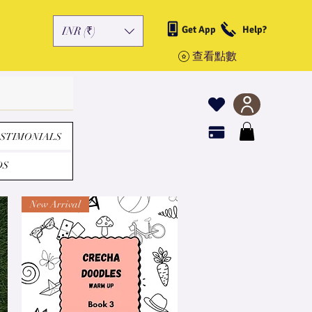
Get App
Help?
INR (₹)
查看點數
STIMONIALS
DS
New Arrival