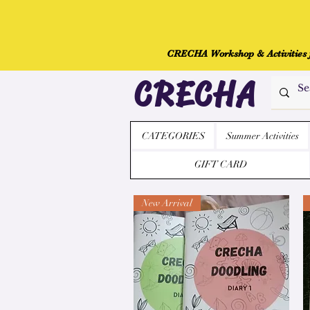
CRECHA Workshop & Activities fo
CRECHA
CATEGORIES
Summer Activities
GIFT CARD
New Arrival