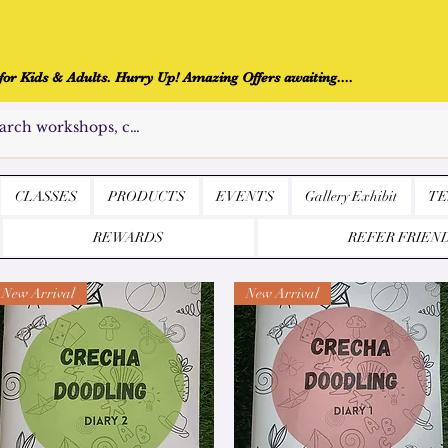
r Kids & Adults. Hurry Up! Amazing Offers awaiting....
CLASSES
PRODUCTS
EVENTS
Gallery Exhibit
TE
REWARDS
REFER FRIEN
New Arrival
New Arrival