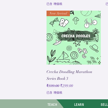
已含 增值税
New Arrival
快速瀏覽
Crecha Doodling Marathon
Series Book 3
一般價格
促銷價格
₹599.00
₹299.00
已含 增值税
TEACH
LEARN
SEL