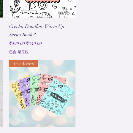
快速瀏覽
Crecha Doodling Warm Up
Series Book 3
一般價格
促銷價格
₹499.00
₹249.00
已含 增值税
New Arrival