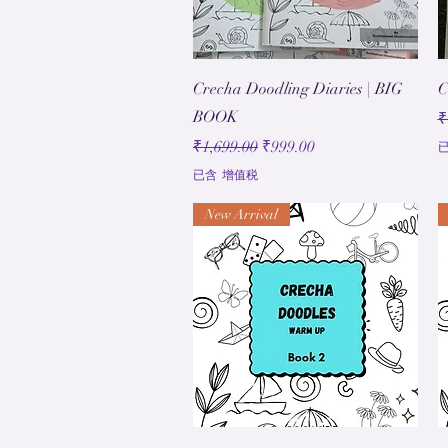
快速瀏覽
Crecha Doodling Diaries | BIG
C
BOOK
₹
一般價格
促銷價格
₹1,699.00
₹999.00
已含 增值税
New Arrival