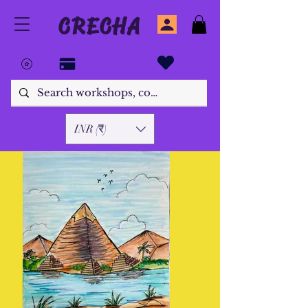
CRECHA
INR (₹)